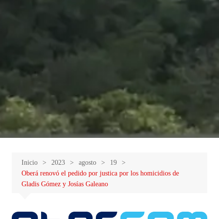
Inicio
2023
agosto
19
Oberá renovó el pedido por justica por los homicidios de
Gladis Gómez y Josías Galeano