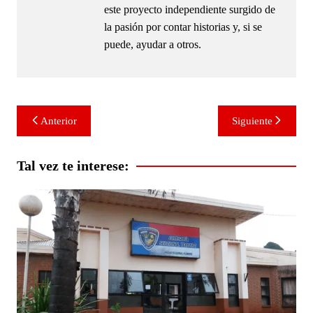
este proyecto independiente surgido de
la pasión por contar historias y, si se
puede, ayudar a otros.
Navegación
Anterior
Siguiente
de
entradas
Tal vez te interese: