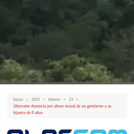
Inicio
2023
febrero
23
Aberrante denuncia por abuso sexual de un gendarme a su
hijastra de 8 años