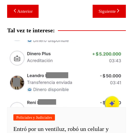
Navegación
Anterior
Siguiente
de
entradas
Tal vez te interese:
Policiales y Judiciales
Entró por un ventiluz, robó un celular y