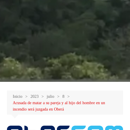
Inicio
2023
julio
8
Acusada de matar a su pareja y al hijo del hombre en un
incendio será juzgada en Oberá